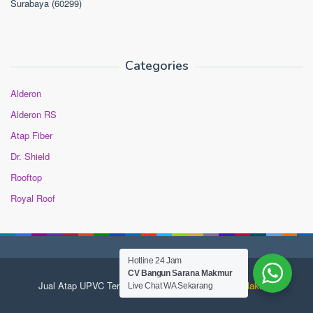
Surabaya (60299)
Categories
Alderon
Alderon RS
Atap Fiber
Dr. Shield
Rooftop
Royal Roof
Hotline 24 Jam
CV Bangun Sarana Makmur
Jual Atap UPVC Terdekat
© 2025 Bangun Sarana Makmur
Live Chat WA Sekarang