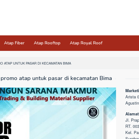
Atap Fiber
Atap Rooftop
Atap Royal Roof
MO ATAP UNTUK PASAR DI KECAMATAN BIMA
promo atap untuk pasar di kecamatan Bima
Market
Arista
Agusti
Alamat
Jl. Pra
RT. 00
Kel. Pa
Suraba