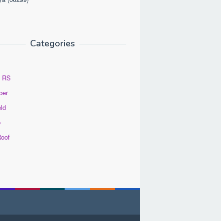
Categories
n RS
ber
eld
p
Roof