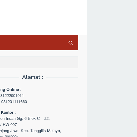
Alamat :
ing Online
:
 081222001911
n 081231111660
 Kantor
:
pen Indah Gg. 6 Blok C – 22,
3/ RW 007
njang Jiwo, Kec. Tenggilis Mejoyo,
ya (60299)