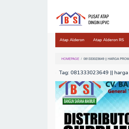
Skip
to
content
Atap Alderon
Atap Alderon RS
HOMEPAGE
/
081333023649 || HARGA PRO
Tag:
081333023649 || harga 