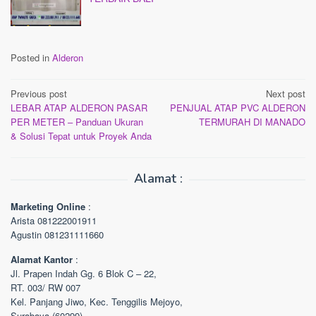
Posted in
Alderon
Post
Previous post
Next post
LEBAR ATAP ALDERON PASAR
PENJUAL ATAP PVC ALDERON
navigation
PER METER – Panduan Ukuran
TERMURAH DI MANADO
& Solusi Tepat untuk Proyek Anda
Alamat :
Marketing Online
:
Arista 081222001911
Agustin 081231111660
Alamat Kantor
:
Jl. Prapen Indah Gg. 6 Blok C – 22,
RT. 003/ RW 007
Kel. Panjang Jiwo, Kec. Tenggilis Mejoyo,
Surabaya (60299)